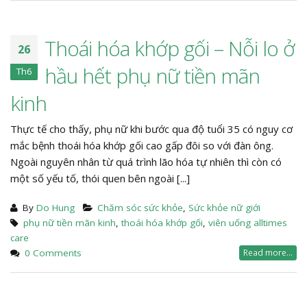
Thoái hóa khớp gối – Nỗi lo ở
26
hầu hết phụ nữ tiền mãn
Th6
kinh
Thực tế cho thấy, phụ nữ khi bước qua độ tuổi 35 có nguy cơ
mắc bệnh thoái hóa khớp gối cao gấp đôi so với đàn ông.
Ngoài nguyên nhân từ quá trình lão hóa tự nhiên thì còn có
một số yếu tố, thói quen bên ngoài [...]
By
Do Hung
Chăm sóc sức khỏe
,
Sức khỏe nữ giới
phụ nữ tiền mãn kinh
,
thoái hóa khớp gối
,
viên uống alltimes
care
0 Comments
Read more...