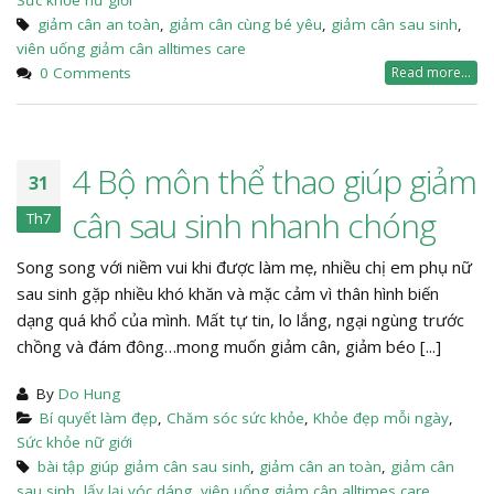
Sức khỏe nữ giới
giảm cân an toàn
,
giảm cân cùng bé yêu
,
giảm cân sau sinh
,
viên uống giảm cân alltimes care
0 Comments
Read more...
4 Bộ môn thể thao giúp giảm
31
cân sau sinh nhanh chóng
Th7
Song song với niềm vui khi được làm mẹ, nhiều chị em phụ nữ
sau sinh gặp nhiều khó khăn và mặc cảm vì thân hình biến
dạng quá khổ của mình. Mất tự tin, lo lắng, ngại ngùng trước
chồng và đám đông…mong muốn giảm cân, giảm béo [...]
By
Do Hung
Bí quyết làm đẹp
,
Chăm sóc sức khỏe
,
Khỏe đẹp mỗi ngày
,
Sức khỏe nữ giới
bài tập giúp giảm cân sau sinh
,
giảm cân an toàn
,
giảm cân
sau sinh
,
lấy lại vóc dáng
,
viên uống giảm cân alltimes care