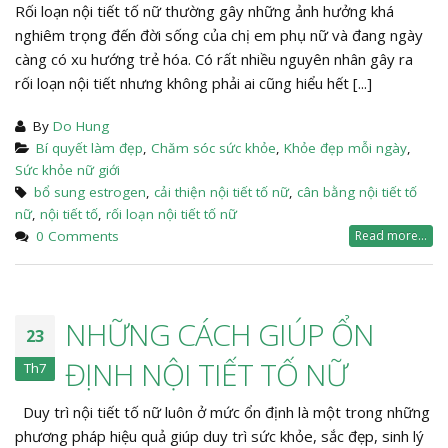
Rối loạn nội tiết tố nữ thường gây những ảnh hưởng khá
nghiêm trọng đến đời sống của chị em phụ nữ và đang ngày
càng có xu hướng trẻ hóa. Có rất nhiều nguyên nhân gây ra
rối loạn nội tiết nhưng không phải ai cũng hiểu hết [...]
By
Do Hung
Bí quyết làm đẹp
,
Chăm sóc sức khỏe
,
Khỏe đẹp mỗi ngày
,
Sức khỏe nữ giới
bổ sung estrogen
,
cải thiện nội tiết tố nữ
,
cân bằng nội tiết tố
nữ
,
nội tiết tố
,
rối loạn nội tiết tố nữ
0 Comments
Read more...
NHỮNG CÁCH GIÚP ỔN
23
ĐỊNH NỘI TIẾT TỐ NỮ
Th7
Duy trì nội tiết tố nữ luôn ở mức ổn định là một trong những
phương pháp hiệu quả giúp duy trì sức khỏe, sắc đẹp, sinh lý