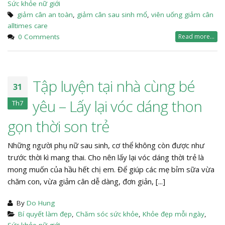
Sức khỏe nữ giới
giảm cân an toàn
,
giảm cân sau sinh mổ
,
viên uống giảm cân
alltimes care
0 Comments
Read more...
Tập luyện tại nhà cùng bé
31
yêu – Lấy lại vóc dáng thon
Th7
gọn thời son trẻ
Những người phụ nữ sau sinh, cơ thể không còn được như
trước thời kì mang thai. Cho nên lấy lại vóc dáng thời trẻ là
mong muốn của hầu hết chị em. Để giúp các mẹ bỉm sữa vừa
chăm con, vừa giảm cân dễ dàng, đơn giản, [...]
By
Do Hung
Bí quyết làm đẹp
,
Chăm sóc sức khỏe
,
Khỏe đẹp mỗi ngày
,