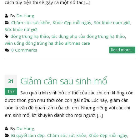
cách tùy tiện thì sẽ gây ra một số tác [...]
By
Do Hung
Chăm sóc sức khỏe
,
Khỏe đẹp mỗi ngày
,
Sức khỏe nam giới
,
Sức khỏe nữ giới
đông trùng hạ thảo
,
tác dụng phụ của đông trùng hạ thảo
,
viên uống đông trùng hạ thảo alltimes care
0 Comments
Read more...
Giảm cân sau sinh mổ
31
Th7
Sau quá trình sinh nở cơ thể của các chị em không còn
được thon gọn như thời còn con gái nữa. Lúc này, giảm cân
luôn là vấn đề quan tâm của chị em. Nhưng riêng với các chị
em sinh mổ, lời khuyên dành cho mọi người [...]
By
Do Hung
Bí quyết làm đẹp
,
Chăm sóc sức khỏe
,
Khỏe đẹp mỗi ngày
,