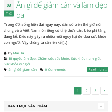
Ăn gì để giảm cân và làm đẹp
03
da
Th2
Trong đời sống hiện đại ngày nay, dân số trên thế giới nói
chung và ở Việt Nam nói riêng có tỉ lệ thừa cân, béo phì tăng
đáng kể. Điều này gây ra nhiều mối nguy hại đe dọa sức khỏe
con người. Vậy chúng ta cần lên kế [...]
By
Mai Ha
Bí quyết làm đẹp
,
Chăm sóc sức khỏe
,
Sức khỏe nam giới
,
Sức khỏe nữ giới
ăn gì để giảm cân
0 Comments
Read more...
1
2
3
DANH MỤC SẢN PHẨM