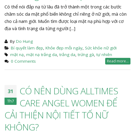
Có thể nói đắp nạ từ lâu đã trở thành một trong các bước
chăm sóc da mặt phổ biến không chỉ riêng ở nữ giới, mà còn
cho cả nam giới. Muốn tìm được loại mặt nạ phù hợp với cơ
địa và tình trạng da từng người [...]
By
Do Hung
Bí quyết làm đẹp
,
Khỏe đẹp mỗi ngày
,
Sức khỏe nữ giới
mặt nạ
,
mặt nạ trắng da
,
trắng da
,
trứng gà
,
tự nhiên
0 Comments
Read more...
CÓ NÊN DÙNG ALLTIMES
31
CARE ANGEL WOMEN ĐỂ
Th7
CẢI THIỆN NỘI TIẾT TỐ NỮ
KHÔNG?