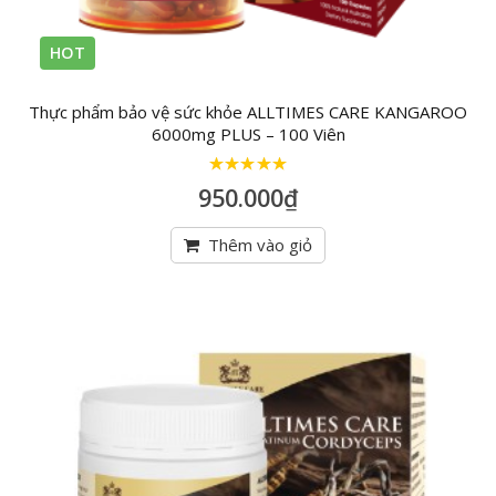
HOT
Thực phẩm bảo vệ sức khỏe ALLTIMES CARE KANGAROO
6000mg PLUS – 100 Viên
5
trên 5
950.000
₫
Thêm vào giỏ