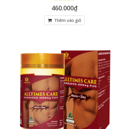
5
trên 5
460.000
₫
Thêm vào giỏ