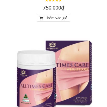
5
trên 5
750.000
₫
Thêm vào giỏ