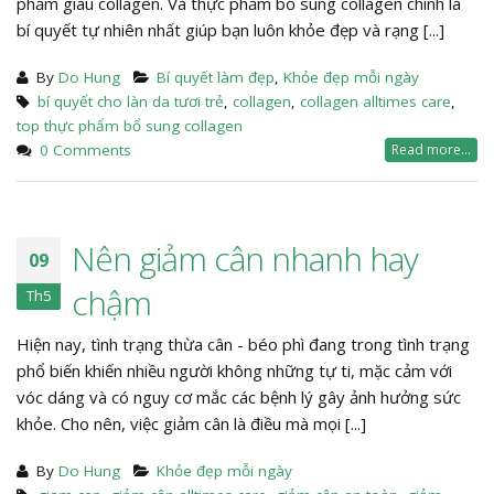
phẩm giàu collagen. Và thực phẩm bổ sung collagen chính là
bí quyết tự nhiên nhất giúp bạn luôn khỏe đẹp và rạng [...]
By
Do Hung
Bí quyết làm đẹp
,
Khỏe đẹp mỗi ngày
bí quyết cho làn da tươi trẻ
,
collagen
,
collagen alltimes care
,
top thực phẩm bổ sung collagen
0 Comments
Read more...
Nên giảm cân nhanh hay
09
chậm
Th5
Hiện nay, tình trạng thừa cân - béo phì đang trong tình trạng
phổ biến khiến nhiều người không những tự ti, mặc cảm với
vóc dáng và có nguy cơ mắc các bệnh lý gây ảnh hưởng sức
khỏe. Cho nên, việc giảm cân là điều mà mọi [...]
By
Do Hung
Khỏe đẹp mỗi ngày