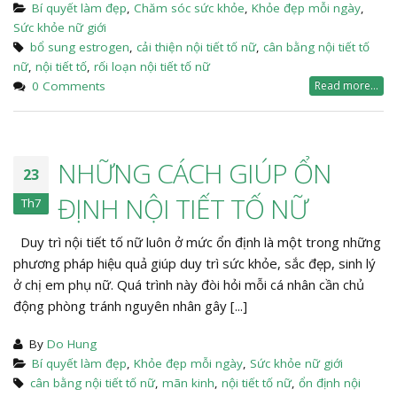
Bí quyết làm đẹp
,
Chăm sóc sức khỏe
,
Khỏe đẹp mỗi ngày
,
Sức khỏe nữ giới
bổ sung estrogen
,
cải thiện nội tiết tố nữ
,
cân bằng nội tiết tố
nữ
,
nội tiết tố
,
rối loạn nội tiết tố nữ
0 Comments
Read more...
NHỮNG CÁCH GIÚP ỔN
23
ĐỊNH NỘI TIẾT TỐ NỮ
Th7
Duy trì nội tiết tố nữ luôn ở mức ổn định là một trong những
phương pháp hiệu quả giúp duy trì sức khỏe, sắc đẹp, sinh lý
ở chị em phụ nữ. Quá trình này đòi hỏi mỗi cá nhân cần chủ
động phòng tránh nguyên nhân gây [...]
By
Do Hung
Bí quyết làm đẹp
,
Khỏe đẹp mỗi ngày
,
Sức khỏe nữ giới
cân bằng nội tiết tố nữ
,
mãn kinh
,
nội tiết tố nữ
,
ổn định nội