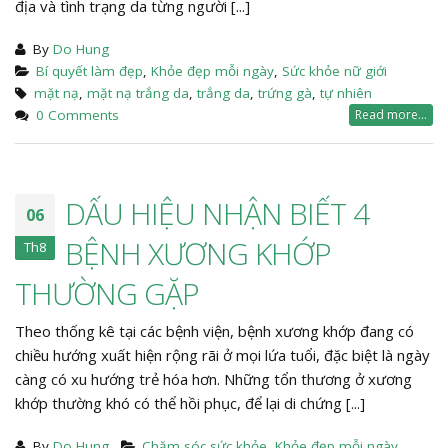
địa và tình trạng da từng người [...]
By
Do Hung
Bí quyết làm đẹp
,
Khỏe đẹp mỗi ngày
,
Sức khỏe nữ giới
mặt nạ
,
mặt nạ trắng da
,
trắng da
,
trứng gà
,
tự nhiên
0 Comments
Read more...
DẤU HIỆU NHẬN BIẾT 4
06
BỆNH XƯƠNG KHỚP
Th8
THƯỜNG GẶP
Theo thống kê tại các bệnh viện, bệnh xương khớp đang có
chiều hướng xuất hiện rộng rãi ở mọi lứa tuổi, đặc biệt là ngày
càng có xu hướng trẻ hóa hơn. Những tổn thương ở xương
khớp thường khó có thể hồi phục, để lại di chứng [...]
By
Do Hung
Chăm sóc sức khỏe
,
Khỏe đẹp mỗi ngày