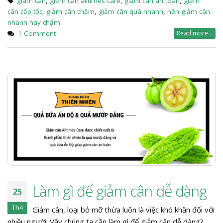
giam can
,
giảm cân alltimes care
,
giảm cân an toàn
,
giảm
cân cấp tốc
,
giảm cân chậm
,
giảm cân quá nhanh
,
nên giảm cân
nhanh hay chậm
1 Comment
Read more...
Làm gì để giảm cân dễ dàng
25
Th4
Giảm cân, loại bỏ mỡ thừa luôn là việc khó khăn đối với
nhiều người. Vậy chúng ta cần làm gì để giảm cân dễ dàng?