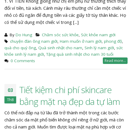
1. VÍ TIỀN Không giống như chị em phụ nữ thường thích thay
đổi ví tiền, túi xách. Cánh mày râu thường chỉ cần một chiếc ví
nhỏ có đủ ngăn để đựng tiền và các giấy tờ tùy thân khác. Họ
có thể sử dụng một chiếc ví trong [...]
By
Do Hung
Chăm sóc sức khỏe
,
Sức khỏe nam giới
chuyện đàn ông nam giới
,
Ham muốn ở nam giới
,
phong độ
,
quà cho quý ông
,
Quà sinh nhật cho nam
,
Sinh lý nam giới
,
sức
khỏe sinh lý nam giới
,
Tặng quà sinh nhật cho nam 30 tuổi
0 Comments
Read more...
Tiết kiệm chi phí skincare
03
bằng mặt nạ đẹp da tự làm
Th8
Có thể nói đắp nạ từ lâu đã trở thành một trong các bước
chăm sóc da mặt phổ biến không chỉ riêng ở nữ giới, mà còn
cho cả nam giới. Muốn tìm được loại mặt nạ phù hợp với cơ