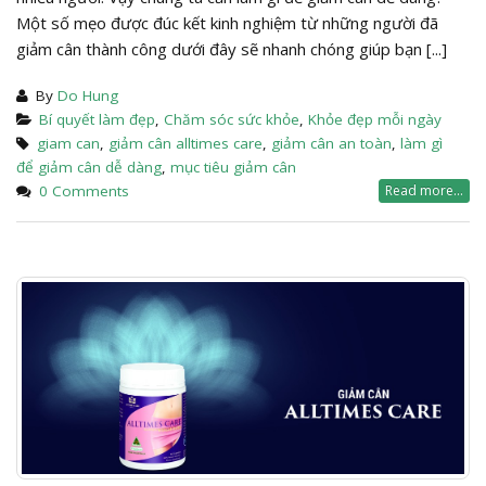
Một số mẹo được đúc kết kinh nghiệm từ những người đã
giảm cân thành công dưới đây sẽ nhanh chóng giúp bạn [...]
By
Do Hung
Bí quyết làm đẹp
,
Chăm sóc sức khỏe
,
Khỏe đẹp mỗi ngày
giam can
,
giảm cân alltimes care
,
giảm cân an toàn
,
làm gì
để giảm cân dễ dàng
,
mục tiêu giảm cân
0 Comments
Read more...