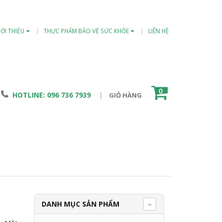
IỚI THIỆU
THỰC PHẨM BẢO VỆ SỨC KHỎE
LIÊN HỆ
0
|
HOTLINE: 096 736 7939
GIỎ HÀNG
DANH MỤC SẢN PHẨM