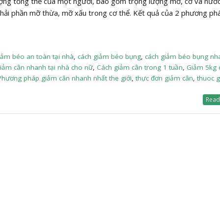
ượng tổng thể của một người, bao gồm trọng lượng mỡ, cơ và nướ
 thải phần mỡ thừa, mỡ xấu trong cơ thể. Kết quả của 2 phương ph
iảm béo an toàn tại nhà
,
cách giảm béo bụng
,
cách giảm béo bụng nh
iảm cân nhanh tại nhà cho nữ
,
Cách giảm cân trong 1 tuần
,
Giảm 5kg 
Phương pháp giảm cân nhanh nhất the giới
,
thực đơn giảm cân
,
thuoc 
Read