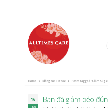
Home
Riêng tư: Tin tức
Posts tagged “Giảm 5kg cá
Bạn đã giảm béo đún
16
Th9