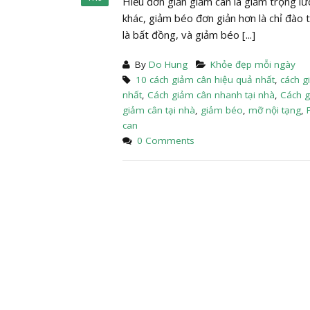
Hiểu đơn giản giảm cân là giảm trọng l
khác, giảm béo đơn giản hơn là chỉ đào
là bất đồng, và giảm béo [...]
By
Do Hung
Khỏe đẹp mỗi ngày
10 cách giảm cân hiệu quả nhất
,
cách g
nhất
,
Cách giảm cân nhanh tại nhà
,
Cách g
giảm cân tại nhà
,
giảm béo
,
mỡ nội tạng
,
can
0 Comments